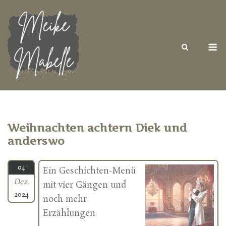
Skip
to
content
M
Weihnachten achtern Diek und
anderswo
04
Ein Geschichten-Menü
Dez.
mit vier Gängen und
2024
noch mehr
Erzählungen